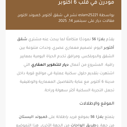
مودرن في قلب 6 أكتوبر
بواسطة
eslam25221
نشر في
شقق أكتوبر
,
كمبوند اكتوبر
,
مقالات ديار
على
سبتمبر 14, 2025
يقدّم
بلازا 56
نموذجًا متكاملًا لما يبحث عنه مشتري
شقق
أكتوبر
اليوم: تصميم معماري عصري، وحدات متنوعة بين
الشقق والدوبلكس، ومرافق تخدم الحياة اليومية بمعايير
راقية. المشروع من أعمال
ديار للتطوير العقاري
التي
اشتهرت بتقديم حلول سكنية عملية في مواقع قوية داخل
مدينة 6 أكتوبر، مع عناية بالتفاصيل المعمارية والوظيفية
تجعل التجربة السكنية أكثر سهولة وراحة.
الموقع والإطلالات
يتمتع
بلازا 56
بموقع فريد بإطلالة على
كمبوند البستان
من جهة، و
طريق الواحات
من الجهة الأخرى. هذا التموضع