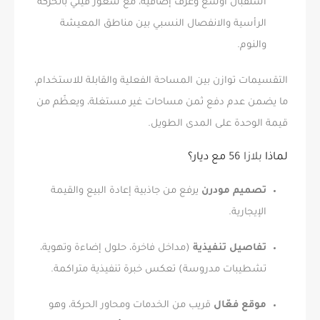
استقبال أوسع وغرف إضافية، مع شعور فيلي بالحركة
الرأسية والانفصال النسبي بين مناطق المعيشة
والنوم.
التقسيمات توازن بين المساحة الفعلية والقابلة للاستخدام،
ما يضمن عدم دفع ثمن مساحات غير مستغلة، ويعظّم من
قيمة الوحدة على المدى الطويل.
لماذا
بلازا 56
مع ديار؟
تصميم مودرن
يرفع من جاذبية إعادة البيع والقيمة
الإيجارية.
تفاصيل تنفيذية
(مداخل فاخرة، حلول إضاءة وتهوية،
تشطيبات مدروسة) تعكس خبرة تنفيذية متراكمة.
موقع فعّال
قريب من الخدمات ومحاور الحركة، وهو