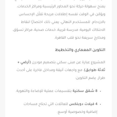
يمنح سهولة حركة نحو المحاور الرئيسية ومراكز الخدمات،
ويؤمّن في الوقت نفسه إطلالات مريحة تقلّل الإحساس
بالازدحام. للمستخدم النهائي، يعني ذلك اختصارًا لنقاط
الاحتكاك اليومية: مدرسة قريبة، خدمات صحية، مراكز تسوّق،
ومخارج سريعة نحو قلب القاهرة.
التكوين المعماري والتخطيط
المشروع عبارة عن مبنى سكني بتصميم مودرن
(أرضي +
ثلاثة طوابق)
، مع واجهات أنيقة ومداخل فاخرة على أحدث
طراز. يضم التكوين:
8 شقق سكنية
بتقسيمات عملية للإضاءة والتهوية.
4 فيلات دوبلكس
للعائلات التي تحتاج مساحات
إضافية وخصوصية أوسع.