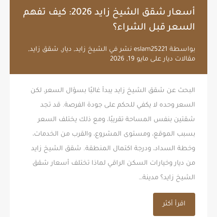
أسعار شقق الشيخ زايد 2026: كيف تفهم
السعر قبل الشراء؟
بواسطة
eslam25221
نشر في
الشيخ زايد
,
ديار
,
شقق زايد
,
مقالات ديار
على
مايو 19, 2026
البحث عن شقق الشيخ زايد يبدأ غالبًا بسؤال السعر، لكن
السعر وحده لا يكفي للحكم على جودة الفرصة. قد تجد
شقتين بنفس المساحة تقريبًا، ومع ذلك يختلف السعر
بسبب الموقع، ومستوى المشروع، والقرب من الخدمات،
وخطة السداد، ودرجة اكتمال المنطقة. شقق الشيخ زايد
من ديار وخيارات السكن الراقي لماذا تختلف أسعار شقق
الشيخ زايد؟ مدينة…
اقرأ أكثر