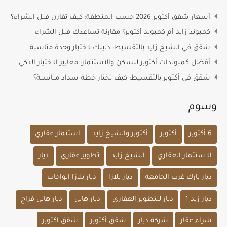
أسعار شقق أكتوبر 2026 حسب المنطقة: كيف تقارن قبل الشراء؟
كمبوند زايد أم كمبوند أكتوبر؟ مقارنة تساعدك قبل الشراء
شقق في الشيخ زايد بالتقسيط: دليلك لاختيار وحدة مناسبة
أفضل كمبوندات أكتوبر للسكن والاستثمار: معايير الاختيار الذكي
شقق في أكتوبر بالتقسيط: كيف تختار خطة سداد مناسبة؟
وسوم
6 أكتوبر
أكتوبر
أكتوبر والشيخ زايد
استثمار عقاري
الاستثمار العقاري
الشيخ زايد
تطوير عقاري
ديار
ديار بارك غرب الجامعة
ديار بلازا
ديار بلازا الواحات
ديار زيد 1
ديار للتطوير العقاري
ديار هاني
ديار هاني فراج
شراء عقار
شركة ديار
شقق أكتوبر
شقق اكتوبر