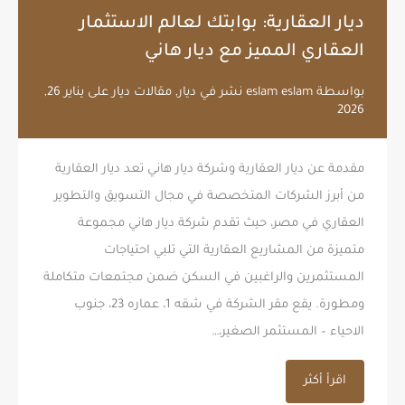
ديار العقارية: بوابتك لعالم الاستثمار
العقاري المميز مع ديار هاني
بواسطة
eslam eslam
نشر في
ديار
,
مقالات ديار
على
يناير 26,
2026
مقدمة عن ديار العقارية وشركة ديار هاني تعد ديار العقارية
من أبرز الشركات المتخصصة في مجال التسويق والتطوير
العقاري في مصر، حيث تقدم شركة ديار هاني مجموعة
متميزة من المشاريع العقارية التي تلبي احتياجات
المستثمرين والراغبين في السكن ضمن مجتمعات متكاملة
ومطورة. يقع مقر الشركة في شقه 1، عماره 23، جنوب
الاحياء – المستثمر الصغير،…
اقرأ أكثر