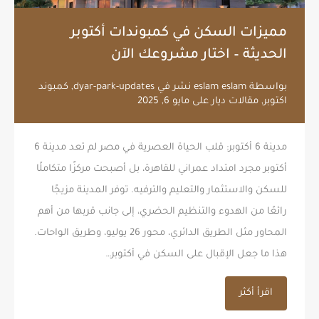
مميزات السكن في كمبوندات أكتوبر
الحديثة – اختار مشروعك الآن
بواسطة
eslam eslam
نشر في
dyar-park-updates
,
كمبوند
اكتوبر
,
مقالات ديار
على
مايو 6, 2025
مدينة 6 أكتوبر: قلب الحياة العصرية في مصر لم تعد مدينة 6
أكتوبر مجرد امتداد عمراني للقاهرة، بل أصبحت مركزًا متكاملًا
للسكن والاستثمار والتعليم والترفيه. توفر المدينة مزيجًا
رائعًا من الهدوء والتنظيم الحضري، إلى جانب قربها من أهم
المحاور مثل الطريق الدائري، محور 26 يوليو، وطريق الواحات.
هذا ما جعل الإقبال على السكن في أكتوبر…
اقرأ أكثر