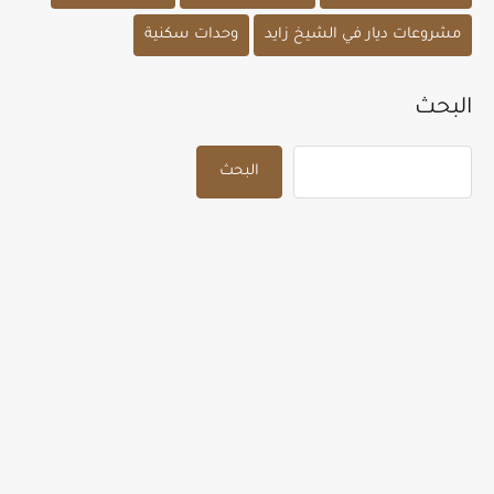
مشروعات ديار في الشيخ زايد
وحدات سكنية
البحث
البحث