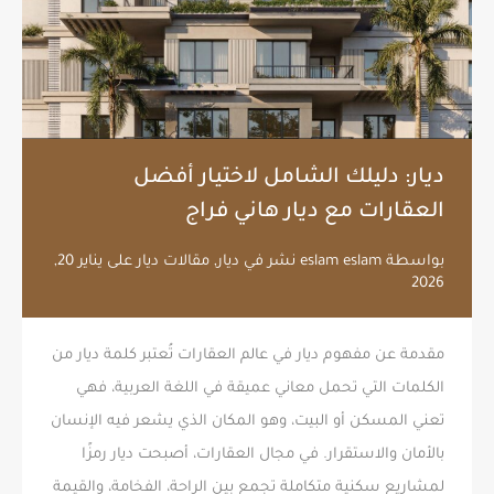
ديار: دليلك الشامل لاختيار أفضل
العقارات مع ديار هاني فراج
بواسطة
eslam eslam
نشر في
ديار
,
مقالات ديار
على
يناير 20,
2026
مقدمة عن مفهوم ديار في عالم العقارات تُعتبر كلمة ديار من
الكلمات التي تحمل معاني عميقة في اللغة العربية، فهي
تعني المسكن أو البيت، وهو المكان الذي يشعر فيه الإنسان
بالأمان والاستقرار. في مجال العقارات، أصبحت ديار رمزًا
لمشاريع سكنية متكاملة تجمع بين الراحة، الفخامة، والقيمة