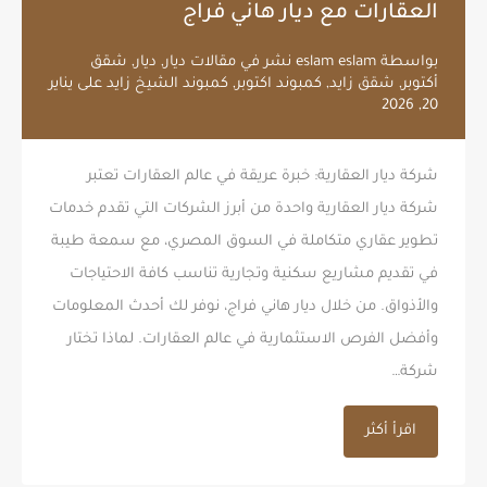
العقارات مع ديار هاني فراج
بواسطة
eslam eslam
نشر في
مقالات ديار
,
ديار
,
شقق
أكتوبر
,
شقق زايد
,
كمبوند اكتوبر
,
كمبوند الشيخ زايد
على
يناير
20, 2026
شركة ديار العقارية: خبرة عريقة في عالم العقارات تعتبر
شركة ديار العقارية واحدة من أبرز الشركات التي تقدم خدمات
تطوير عقاري متكاملة في السوق المصري، مع سمعة طيبة
في تقديم مشاريع سكنية وتجارية تناسب كافة الاحتياجات
والأذواق. من خلال ديار هاني فراج، نوفر لك أحدث المعلومات
وأفضل الفرص الاستثمارية في عالم العقارات. لماذا تختار
شركة…
اقرأ أكثر