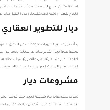
النجاح بفضل رؤيتها المستقبلية، وجودة تنفيذ مشاريعها
ديار للتطوير العقاري ا
بدأت ديار مسيرتها برؤية طموحة تسعى لتحقيق طفرة 
عينيها هدفًا كبيرًا: تقديم مشاريع سكنية تجمع بين ج
اعتمدت ديار منذ بدايتها على عناصر رئيسية للنجاح؛ منه
الحيوية، مثل المولات الكبرى، والجامعات، والمستشفي
مشروعات ديار
تميزت مشروعات ديار بتنوعها الكبير، حيث قدمت الشرك
“بلاسيو”، “سيلفا”، و”ديار الشمس”، بالإضافة إلى المش