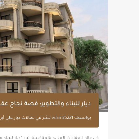
ديار للبناء والتطوير: قصة نجاح عق
بواسطة
eslam25221
نشر في
مقالات ديار
على
أبريل 
في عالم العقارات المليء بالمنافسة، تبرز “ديار للبنا