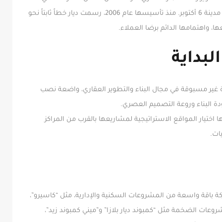
استطاعت أن تصنع لنفسها اسماً لامعاً، خاصة داخل مدينة 6 أكتوبر. منذ تأسيسها عام 2006، رسمت ديار خطاً ثابتاً نحو
، واهتمامها الدائم برضا العملاء.
لبداية
غير مسبوقة في مجال البناء والتطوير العقاري، واضعة نصب
ودة البناء وروعة التصميم العصري.
ا اختيار المواقع الاستراتيجية لمشاريعها بالقرب من المراكز
ات.
ة باقة واسعة من المشروعات السكنية والإدارية، مثل “كاسيرو”،
روعات الضخمة مثل “كمبوند ديار بلازا” و”ميني كمبوند زيد”،