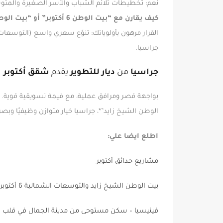
نعم؛ تخطيطات تلائم الشباب والأسر الصغيرة والمت
كيف يقارن مع “بيت الوطن 6 أكتوبر” أو “بيت الوطن الشيخ زايد المرحلة السابعة”؟
القرار مرهون بأولوياتك: تنوّع سعري واسع (التوسعا
جراسيا.
جراسيا
من
ديار للتطوير
يقدم
شقق أكتوبر
بواجهة قصر ومرافق عملية، مع قيمة تسويقية قوية. 
الوطن الشيخ زايد”*، جراسيا خيار متوازن وظيفيًا وبصريً
اطلع ايضا علي:
مشاريع حدائق أكتوبر
بيت الوطن الشيخ زايد والتوسعات الشمالية 6 أكتوبر — دليل ديار للتطوير لاختيار الشقة الأنسب
فينيسيا – سكن مستوحى من مدينة الجمال في قلب 6 أكتوبر