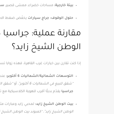
بيئة خارجية:
مساحات خضراء، ممشى قصير،
ساح
حلول الوقوف:
جراج سيارات
يخفّض ضغط الا
الوطن الشيخ زايد؟
إذا كنت تقارن بين خيارات غرب القاهرة، فهذه زوايا تس
التوسعات الشمالية/الشماليات 6 أكتوبر:
عند 
“شقق للبيع في الشماليات 6 أكتوبر”
، أو
“شقق التوس
جراسيا
يقدّم بديلًا أقرب للهوية الكلاسيكية م
بيت الوطن الشيخ زايد:
لمحبي زايد وعبارات م
الوطن الشيخ زايد”
،
“كمبوند بيت الوطن الشيخ زا