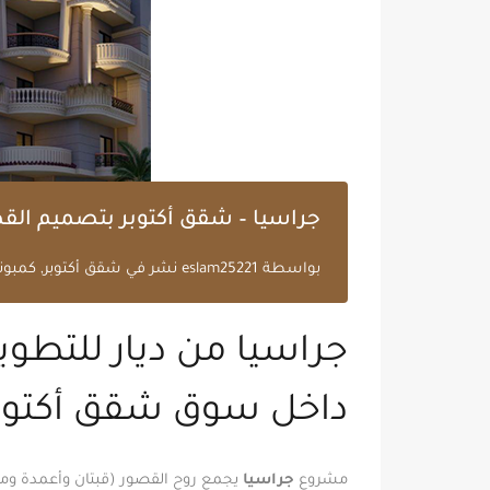
جراسيا – شقق أكتوبر بتصميم القص
بواسطة
eslam25221
نشر في
شقق أكتوبر
,
كمبوند
جراسيا من ديار للتطوي
داخل سوق شقق أكتوب
مشروع
جراسيا
يجمع روح القصور (قبتان وأعمدة ومد