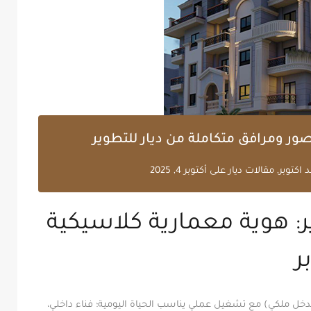
ور ومرافق متكاملة من ديار للتطوير
 اكتوبر
,
مقالات ديار
على
أكتوبر 4, 2025
ر: هوية معمارية كلاسيكية
ر
خل ملكي) مع تشغيل عملي يناسب الحياة اليومية؛ فناء داخلي،