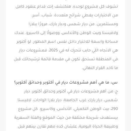
تشوف كل مشروع لوحده، هتكتشف إنك قدام عنقود كامل
من الاختيارات يغطي شرائح متعددة: شباب، أسر،
ومستثمرين. من ديار شمس وديار بارك، مرورًا ببلازا
ولافيستا وبيت الوطن والأندلس، ووصولًا إلى كاسيرو، عندك
مساحة واسعة للاختيار داخل نفس اسم المطور. لو أكتوبر
هي الاتجاه اللي حابب تتحرك له في 2025، فمشروعات ديار
في المنطقة تستحق تكون في مقدمة قائمة ترشيحاتك قبل
ما تاخد القرار النهائي.
س: ما هي أهم مشروعات ديار في أكتوبر وحدائق أكتوبر؟
ج: من أهم مشروعات ديار في أكتوبر وحدائق أكتوبر: ديار
شمس، ديار بارك غرب الجامعة، ديار بلازا الواحات، لافيستا
290، بيت الوطن التكميلي، الأندلس، وكاسيرو. كل مشروع
بيستهدف شريحة مختلفة من حيث الموقع والفئة السعرية
وطبيعة الحياة اليومية، علشان كده مهم تقارن بينهم قبل