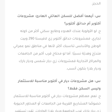
الحجز.
س: أيهما أفضل للسكن العائلي الهادئ: مشروعات
أكتوبر أم حدائق أكتوبر؟
ج: لو الأولوية عندك الهدوء وطابع سكني أكثر من كونه
تجاري، فمشروعات حدائق أكتوبر زي لافيستا 290 وبيت
الوطن والأندلس تناسبك أكثر، لأنها في مناطق نمو عمراني
متدرّج وهديّة نسبيًا. أما لو محتاج قرب أكبر من الجامعات
والمراكز التجارية فمشروعات زي ديار شمس وديار بارك
وديار بلازا بتكون أنسب.
س: هل مشروعات ديار في أكتوبر مناسبة للاستثمار
وليس السكن فقط؟
ج: نعم، معظم مشروعات ديار في أكتوبر مناسبة للاستثمار،
خصوصًا المشاريع القريبة من الجامعات أو المحاور الحيوية
زي ديار بارك غرب الجامعة وديار بلازا الواحات. تقدر تستفيد