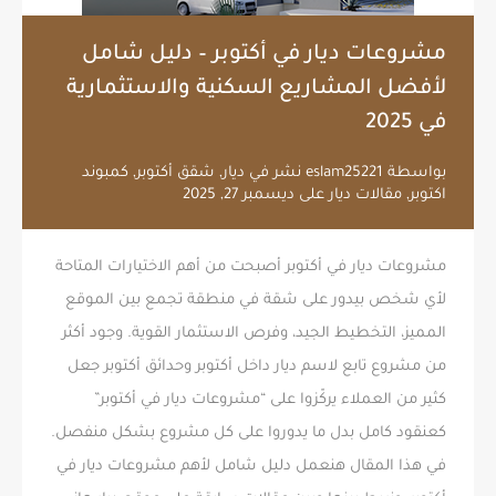
مشروعات ديار في أكتوبر – دليل شامل
لأفضل المشاريع السكنية والاستثمارية
في 2025
بواسطة
eslam25221
نشر في
ديار
,
شقق أكتوبر
,
كمبوند
اكتوبر
,
مقالات ديار
على
ديسمبر 27, 2025
مشروعات ديار في أكتوبر أصبحت من أهم الاختيارات المتاحة
لأي شخص بيدور على شقة في منطقة تجمع بين الموقع
المميز، التخطيط الجيد، وفرص الاستثمار القوية. وجود أكثر
من مشروع تابع لاسم ديار داخل أكتوبر وحدائق أكتوبر جعل
كثير من العملاء يركّزوا على “مشروعات ديار في أكتوبر”
كعنقود كامل بدل ما يدوروا على كل مشروع بشكل منفصل.
في هذا المقال هنعمل دليل شامل لأهم مشروعات ديار في