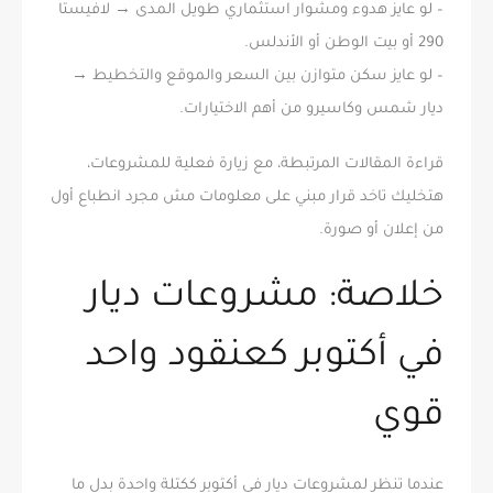
– لو عايز هدوء ومشوار استثماري طويل المدى → لافيستا
290 أو بيت الوطن أو الأندلس.
– لو عايز سكن متوازن بين السعر والموقع والتخطيط →
ديار شمس وكاسيرو من أهم الاختيارات.
قراءة المقالات المرتبطة، مع زيارة فعلية للمشروعات،
هتخليك تاخد قرار مبني على معلومات مش مجرد انطباع أول
من إعلان أو صورة.
خلاصة: مشروعات ديار
في أكتوبر كعنقود واحد
قوي
عندما تنظر لمشروعات ديار في أكتوبر ككتلة واحدة بدل ما