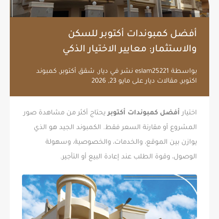
أفضل كمبوندات أكتوبر للسكن
والاستثمار: معايير الاختيار الذكي
بواسطة
eslam25221
نشر في
ديار
,
شقق أكتوبر
,
كمبوند
اكتوبر
,
مقالات ديار
على
مايو 23, 2026
اختيار
أفضل كمبوندات أكتوبر
يحتاج أكثر من مشاهدة صور
المشروع أو مقارنة السعر فقط. الكمبوند الجيد هو الذي
يوازن بين الموقع، والخدمات، والخصوصية، وسهولة
الوصول، وقوة الطلب عند إعادة البيع أو التأجير.