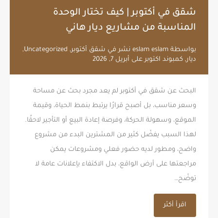
شقق في أكتوبر | كيف تختار الوحدة
المناسبة من مشاريع ديار هاني
بواسطة
eslam eslam
نشر في
شقق أكتوبر
,
Uncategorized
,
ديار
,
كمبوند اكتوبر
على
أبريل 7, 2026
البحث عن شقق في أكتوبر لم يعد مجرد بحث عن مساحة
وسعر مناسب، بل أصبح قرارًا يرتبط بنمط الحياة، وقيمة
الموقع، وسهولة الحركة، وفرصة إعادة البيع أو التأجير لاحقًا.
لهذا السبب يفضّل كثير من المشترين البدء من مشروع
واضح، ومطور لديه حضور فعلي ومشروعات يمكن
مراجعتها على أرض الواقع، بدل الاكتفاء بإعلانات عامة لا
توضّح…
اقرأ أكثر