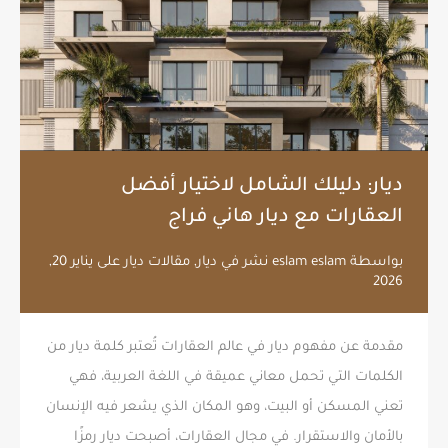
ديار: دليلك الشامل لاختيار أفضل
العقارات مع ديار هاني فراج
بواسطة
eslam eslam
نشر في
ديار
,
مقالات ديار
على
يناير 20,
2026
مقدمة عن مفهوم ديار في عالم العقارات تُعتبر كلمة ديار من
الكلمات التي تحمل معاني عميقة في اللغة العربية، فهي
تعني المسكن أو البيت، وهو المكان الذي يشعر فيه الإنسان
بالأمان والاستقرار. في مجال العقارات، أصبحت ديار رمزًا