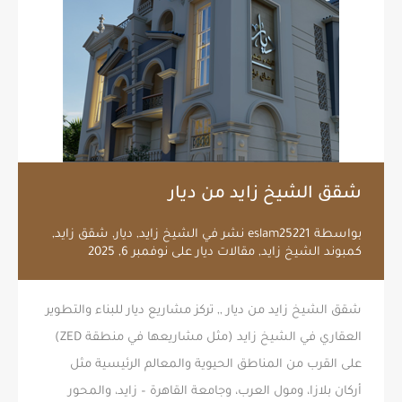
شقق الشيخ زايد من ديار
بواسطة
eslam25221
نشر في
الشيخ زايد
,
ديار
,
شقق زايد
,
كمبوند الشيخ زايد
,
مقالات ديار
على
نوفمبر 6, 2025
شقق الشيخ زايد من ديار ,, تركز مشاريع ديار للبناء والتطوير
العقاري في الشيخ زايد (مثل مشاريعها في منطقة ZED)
على القرب من المناطق الحيوية والمعالم الرئيسية مثل
أركان بلازا، ومول العرب، وجامعة القاهرة – زايد، والمحور