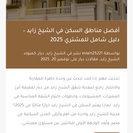
أفضل مناطق السكن في الشيخ زايد –
دليل شامل للمشتري 2025
بواسطة
eslam25221
نشر في
الشيخ زايد
,
ديار
,
كمبوند
الشيخ زايد
,
مقالات ديار
على
نوفمبر 20, 2025
تحديث مهم: إذا كنت تبحث عن وحدة جاهزة للمقارنة
والاختيار، راجع صفحة شقق الشيخ زايد من ديار لمعرفة أبرز
المميزات، المشروعات، وخطوات اختيار الشقة المناسبة في
زايد. لماذا يعتبر السكن في الشيخ زايد خيارًا مثاليًا في 2025؟
مدينة الشيخ زايد واحدة من أهم وأرقى المدن السكنية في
مصر، وتُعد الوجهة الأولى للباحثين عن مستوى معيشي…