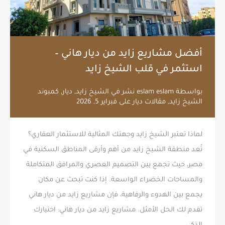
أفضل مشاريع زايد من ديار هاني –
استثمر في قلب الشيخ زايد
بواسطة
eslam eslam
نشر في
الشيخ زايد
,
ديار
,
كمبوند
الشيخ زايد
,
مقالات ديار
على
فبراير 5, 2026
لماذا تعتبر الشيخ زايد وجهتك المثالية للاستثمار العقاري؟
تُعد منطقة الشيخ زايد من أهم وأرقى المناطق السكنية في
مصر، حيث تجمع بين التصميم العصري والمرافق المتكاملة
والمساحات الخضراء الواسعة. إذا كنت تبحث عن مكان
يجمع بين الهدوء والرفاهية، فإن مشاريع زايد من ديار هاني
تقدم لك الحل الأمثل. مشاريع زايد من ديار هاني: اختيارك