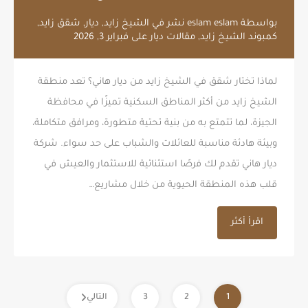
بواسطة
eslam eslam
نشر في
الشيخ زايد
,
ديار
,
شقق زايد
,
كمبوند الشيخ زايد
,
مقالات ديار
على
فبراير 3, 2026
لماذا تختار شقق في الشيخ زايد من ديار هاني؟ تعد منطقة
الشيخ زايد من أكثر المناطق السكنية تميزًا في محافظة
الجيزة، لما تتمتع به من بنية تحتية متطورة، ومرافق متكاملة،
وبيئة هادئة مناسبة للعائلات والشباب على حد سواء. شركة
ديار هاني تقدم لك فرصًا استثنائية للاستثمار والعيش في
قلب هذه المنطقة الحيوية من خلال مشاريع…
اقرأ أكثر
1
2
3
التالي