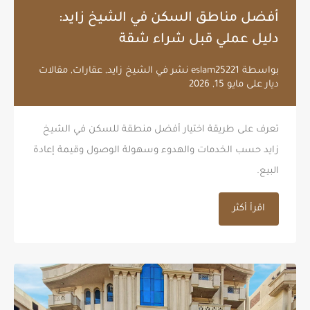
أفضل مناطق السكن في الشيخ زايد:
دليل عملي قبل شراء شقة
بواسطة
eslam25221
نشر في
الشيخ زايد
,
عقارات
,
مقالات
ديار
على
مايو 15, 2026
تعرف على طريقة اختيار أفضل منطقة للسكن في الشيخ
زايد حسب الخدمات والهدوء وسهولة الوصول وقيمة إعادة
البيع.
اقرأ أكثر