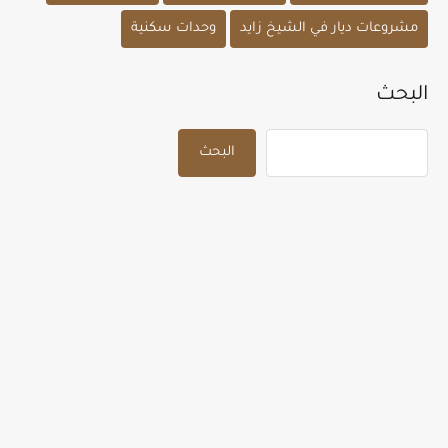
مشروعات ديار في الشيخ زايد
وحدات سكنية
البحث
البحث