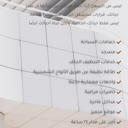
ليس من السهل أبدًا اتخاذ قرارات من شأنها أن تغير
حياتك، قرارات ستشكل حياتك للسنوات القادمة،
ليس فقط حياتك الخاصة، ولكن حياة أحبائك أيضًا
حمامات السباحة
مسجد
خدمات التنظيف الجاف
طاقة نظيفة عن طريق الألواح الشمسية
واجهات معمارية حديثة
كاميرات مراقبة
مداخل فاخرة
موقع متميز
أمن على مدار ٢٤ ساعة