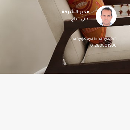
مدير الشركة
هاني فراج
hany@deyaarhany.com
01280801900