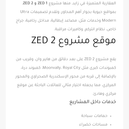
العقارية المتميزة في زايد، منها مشروع
ZED 1 و ZED 2
،
بمواقع حيوية بجوار أهم المحاور، وتقدم تصميمات Ultra
Modern وخدمات مثل: مصاعد إيطالية، مداخل رخامية، جراج
خاص، نظام انتركم، وكاميرات مراقبة.
موقع مشروع ZED 2
يقع مشروع ZED 2 على بعد دقائق من هايبر وان، وقريب من
كمبوندات كبرى مثل Moonvally، Royal City، كمبوند درة،
بالإضافة إلى قربه من محور الإسكندرية الصحراوي والمحور
المركزي، مما يجعله اختيار مثالي للعائلات الباحثة عن موقع
مركزي وهادئ.
خدمات داخل المشاريع
حمامات سباحة
مساحات خضراء