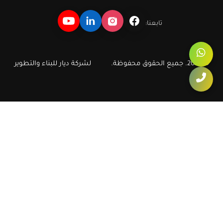
تابعنا:
© 2026. جميع الحقوق محفوظة.
لشركة ديار للبناء والتطوير
ديار للبناء والتطوير العقاري
دليل سريع لأهم مشروعات وشقق ديار في أكتوبر والشيخ زايد، مع روابط
مباشرة تساعد الزائر ومحركات البحث على الوصول إلى صفحات الشقق
والكمبوندات الأكثر طلبا.
ديار
شقق أكتوبر
شقق في أكتوبر
كمبوند أكتوبر
شقق الشيخ زايد
شقق في الشيخ زايد
شقق زايد