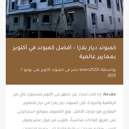
كمبوند ديار بلازا – أفضل كمبوند في أكتوبر
بمعايير عالمية
بواسطة
eslam25221
نشر في
كمبوند اكتوبر
على
يوليو 1,
2025
مقدمة:
إذا كنت تبحث عن شقق في أكتوبر بمستوى عالٍ من
الرفاهية والجودة، فإن كمبوند ديار بلازا من ديار للتطوير
العقاري هو خيارك الأمثل. يقع الكمبوند بموقع استراتيجي
على طريق الواحات مباشرةً، بالقرب من مول مصر ومول