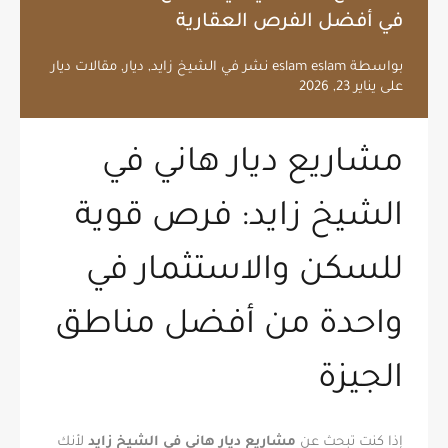
في أفضل الفرص العقارية
بواسطة
eslam eslam
نشر في
الشيخ زايد
,
ديار
,
مقالات ديار
على
يناير 23, 2026
مشاريع ديار هاني في
الشيخ زايد: فرص قوية
للسكن والاستثمار في
واحدة من أفضل مناطق
الجيزة
إذا كنت تبحث عن
مشاريع ديار هاني في الشيخ زايد
لأنك